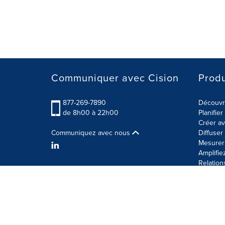
Communiquer avec Cision
Produ
877-269-7890
Découvre
de 8h00 à 22h00
Planifie
Créer av
Communiquez avec nous
Diffuse
Mesurer 
Amplifie
Relation