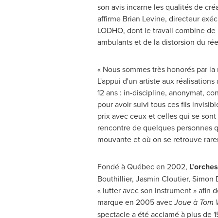
son avis incarne les qualités de cré
affirme
Brian Levine
, directeur exé
LODHO, dont le travail combine de 
ambulants et de la distorsion du réel
« Nous sommes très honorés par la
L'appui d'un artiste aux réalisation
12 ans : in-discipline, anonymat, co
pour avoir suivi tous ces fils invis
prix avec ceux et celles qui se sont
rencontre de quelques personnes qui
mouvante et où on se retrouve rarem
Fondé à Québec en 2002,
L'orche
Bouthillier
,
Jasmin Cloutier
,
Simon 
« lutter avec son instrument » afin 
marque en 2005 avec
Joue à
Tom 
spectacle a été acclamé à plus de 1