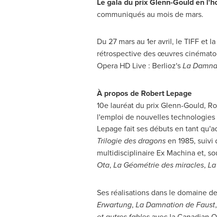
Le gala du prix Glenn-Gould en l'
communiqués au mois de mars.
Du 27 mars au 1er avril, le TIFF et
rétrospective des œuvres cinémat
Opera HD Live : Berlioz's
La Damna
À propos de
Robert Lepage
10e lauréat du prix Glenn-Gould,
Ro
l'emploi de nouvelles technologies 
Lepage fait ses débuts en tant qu'
Trilogie des dragons
en 1985, suivi
multidisciplinaire Ex Machina et, so
Ota
,
La Géométrie des miracles
,
La
Ses réalisations dans le domaine 
Erwartung
,
La Damnation de
Faust
et autres fables
avec la Canadian 