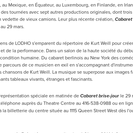
, au Mexique, en Équateur, au
Luxembourg
, en Finlande, en
Irla
des tournées avec sept autres productions originales, dont trois 
n vedette de vieux camions. Leur plus récente création,
Cabaret 
 au 29 mars.
ciens de LODHO s'emparent du répertoire de
Kurt Weill
pour créer
ls et de la performance. Dans un salon de la haute société du déb
a condition humaine. Du cabaret berlinois au
New York
des comédi
t le parcours de ce musicien en exil en s'accompagnant d'instrume
es chansons de
Kurt Weill
. La musique se superpose aux images fa
ants tableaux vivants, étranges et fascinants.
 représentation spéciale en matinée de
Cabaret brise-jour
le 29 
 téléphone auprès du Theatre Centre au 416-538-0988 ou en lig
la billetterie du centre située au 1115 Queen Street West dès l'