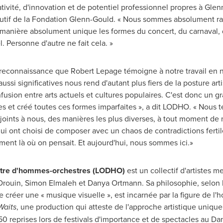
ativité, d'innovation et de potentiel professionnel propres à
Glen
cutif de la Fondation Glenn-Gould. « Nous sommes absolument r
manière absolument unique les formes du concert, du carnaval,
. Personne d'autre ne fait cela. »
 reconnaissance que
Robert Lepage
témoigne à notre travail en n
s aussi significatives nous rend d'autant plus fiers de la posture 
nfusion entre arts actuels et cultures populaires. C'est donc un 
ibles et créé toutes ces formes imparfaites », a dit LODHO. « Nous
 joints à nous, des manières les plus diverses, à tout moment de 
 ont choisi de composer avec un chaos de contradictions fertiles
ent là où on pensait. Et aujourd'hui, nous sommes ici.»
stre d'hommes-orchestres (LODHO)
est un collectif d'artistes 
Drouin
,
Simon Elmaleh
et
Danya Ortmann
. Sa philosophie, selon
de créer une « musique visuelle », est incarnée par la figure de 
Waits
, une production qui atteste de l'approche artistique uniqu
50 reprises lors de festivals d'importance et de spectacles au D