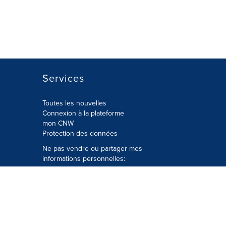
Services
Toutes les nouvelles
Connexion à la plateforme
mon CNW
Protection des données
Ne pas vendre ou partager mes
informations personnelles:
Soumettre à
Privacy@cision.com
Appelez gratuitement notre
département de la protection de la vie
privée: 877-297-8921