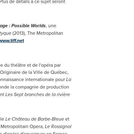
 Plus de détails à ce sujet seront
page
: Possible Worlds
, une
ptyque
(2013), The Metropolitan
www.tiff.net
 du théâtre et de l'opéra par
Originaire de la Ville de Québec,
connaissance internationale pour
La
 fonde la compagnie de production
ont
Les Sept
branches de la rivière
ble
Le Château de Barbe-Bleue
et
Metropolitain Opera,
Le Rossignol
urs d'opéra d'envergure en
France
,