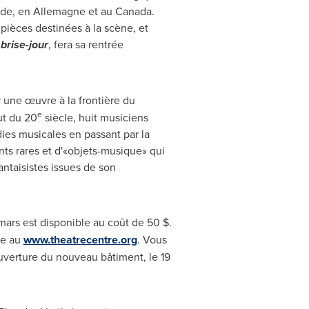
nde
, en Allemagne et au
Canada
.
pièces destinées à la scène, et
brise-jour
, fera sa rentrée
 une œuvre à la frontière du
e
ut du 20
siècle, huit musiciens
es musicales en passant par la
nts rares et d'«objets-musique» qui
ntaisistes issues de son
mars est disponible au coût de 50 $.
ne au
www.theatrecentre.org
. Vous
ouverture du nouveau bâtiment, le 19