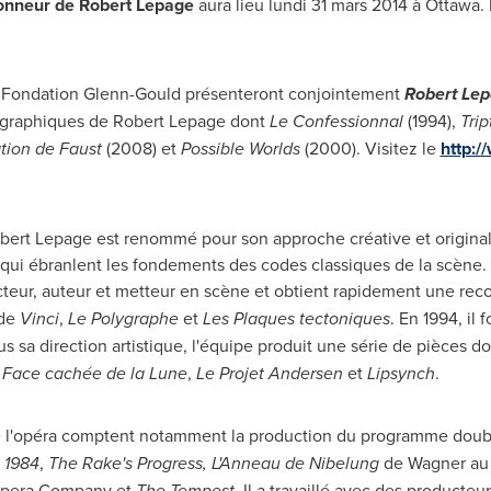
honneur de
Robert Lepage
aura lieu lundi 31 mars 2014 à
Ottawa
.
 la Fondation Glenn-Gould présenteront conjointement
Robert Le
ographiques de
Robert Lepage
dont
Le Confessionnal
(1994),
Tri
tion de
Faust
(
2008) et
Possible Worlds
(2000). Visitez le
http://
bert Lepage
est renommé pour son approche créative et originale
qui ébranlent les fondements des codes classiques de la scène. 
acteur, auteur et metteur en scène et obtient rapidement une re
 de
Vinci
,
Le Polygraphe
et
Les Plaques tectoniques
. En 1994, il
us sa direction artistique, l'équipe produit une série de pièces d
 Face cachée de la Lune
,
Le Projet Andersen
et
Lipsynch
.
de l'opéra comptent notamment la production du programme dou
,
1984
,
The Rake's Progress, L'Anneau de Nibelung
de Wagner au 
Opera Company et
The Tempest
. Il a travaillé avec des producte