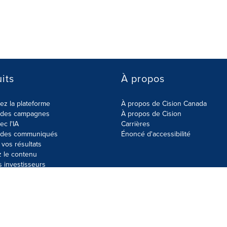
its
À propos
z la plateforme
À propos de Cision Canada
r des campagnes
À propos de Cision
ec l'IA
Carrières
r des communiqués
Énoncé d'accessibilité
vos résultats
z le contenu
s investisseurs