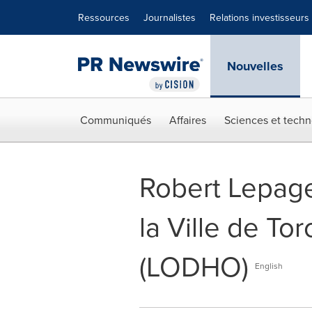
Déclaration d'accessibilité
Sauter la navigation
Ressources
Journalistes
Relations investisseurs
Nouvelles
Communiqués
Affaires
Sciences et techn
Robert Lepage
la Ville de To
(LODHO)
English