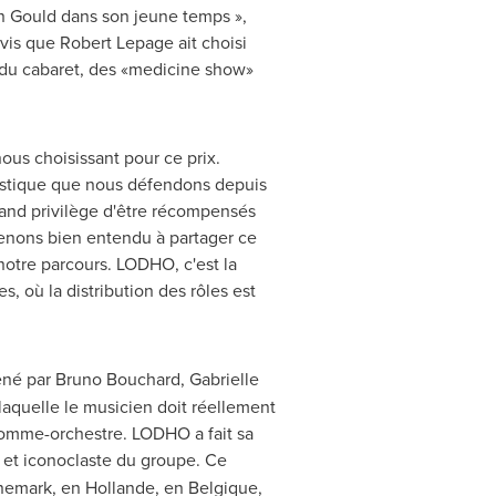
n Gould
dans son jeune temps »,
avis que
Robert Lepage
ait choisi
 du cabaret, des «medicine show»
ous choisissant pour ce prix.
artistique que nous défendons depuis
grand privilège d'être récompensés
 tenons bien entendu à partager ce
notre parcours. LODHO, c'est la
, où la distribution des rôles est
mené par
Bruno Bouchard
,
Gabrielle
 laquelle le musicien doit réellement
l'homme-orchestre. LODHO a fait sa
e et iconoclaste du groupe. Ce
anemark, en Hollande, en Belgique,