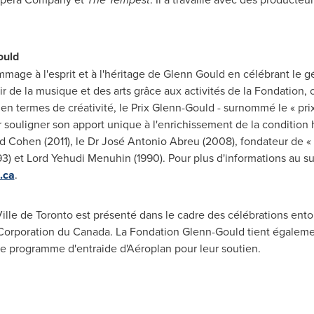
ould
age à l'esprit et à l'héritage de
Glenn Gould
en célébrant le gé
r de la musique et des arts grâce aux activités de la Fondation
en termes de créativité, le
Prix Glenn-Gould
- surnommé le « prix
r souligner son apport unique à l'enrichissement de la condition 
rd Cohen
(2011), le Dr José
Antonio Abreu
(2008), fondateur de « 
93) et Lord
Yehudi Menuhin
(1990). Pour plus d'informations au su
.ca
.
Ville de
Toronto
est présenté dans le cadre des célébrations ento
 Corporation du
Canada
. La Fondation Glenn-Gould tient égalem
le programme d'entraide d'Aéroplan pour leur soutien.