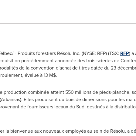
bec/ - Produits forestiers Résolu Inc. (NYSE: RFP) (TSX:
RFP
) a
'acquisition précédemment annoncée des trois scieries de Conifex
alités de la convention d'achat de titres datée du 23 décembre 
 roulement, évalué à 13 M$.
 de production combinée atteint 550 millions de pieds-planche, son
(
Arkansas
). Elles produisent du bois de dimensions pour les marc
provenant de fournisseurs locaux du Sud, destinés à la distributi
r la bienvenue aux nouveaux employés au sein de Résolu, a déc