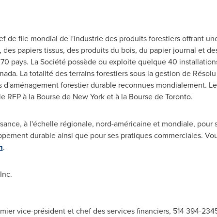
f de file mondial de l'industrie des produits forestiers offrant u
es papiers tissus, des produits du bois, du papier journal et de
70 pays. La Société possède ou exploite quelque 40 installations
nada
. La totalité des terrains forestiers sous la gestion de Résol
 d'aménagement forestier durable reconnues mondialement. Les 
le RFP à la Bourse de
New York
et à la Bourse de Toronto.
sance, à l'échelle régionale, nord-américaine et mondiale, pour
oppement durable ainsi que pour ses pratiques commerciales. V
m
.
Inc.
emier vice-président et chef des services financiers, 514 394-234