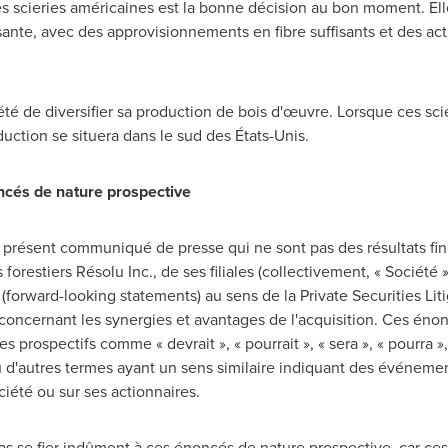
 des scieries américaines est la bonne décision au bon moment. El
nte, avec des approvisionnements en fibre suffisants et des acti
été de diversifier sa production de bois d'œuvre. Lorsque ces sci
uction se situera dans le sud des États-Unis.
ncés de nature prospective
 présent communiqué de presse qui ne sont pas des résultats f
forestiers Résolu Inc., de ses filiales (collectivement, « Société »,
forward-looking statements) au sens de la Private Securities Lit
oncernant les synergies et avantages de l'acquisition. Ces éno
s prospectifs comme « devrait », « pourrait », « sera », « pourra », «
» ou d'autres termes ayant un sens similaire indiquant des événem
ciété ou sur ses actionnaires.
pas se fier indûment à ces énoncés de nature prospective, car c