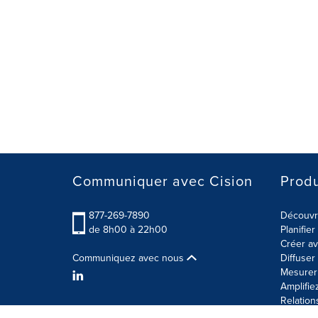
Communiquer avec Cision
Produ
877-269-7890
Découvre
de 8h00 à 22h00
Planifie
Créer av
Communiquez avec nous
Diffuse
Mesurer 
Amplifie
Relation