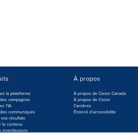
its
À propos
z la plateforme
À propos de Cision Canada
r des campagnes
À propos de Cision
ec l'IA
Carrières
r des communiqués
Énoncé d'accessibilité
vos résultats
z le contenu
s investisseurs