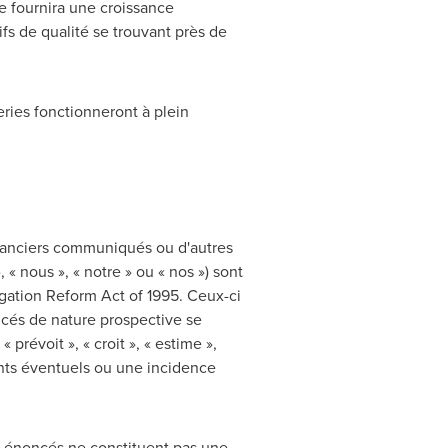
le fournira une croissance
fs de qualité se trouvant près de
eries fonctionneront à plein
inanciers communiqués ou d'autres
 « nous », « notre » ou « nos ») sont
igation Reform Act of 1995. Ceux-ci
ncés de nature prospective se
 prévoit », « croit », « estime »,
ents éventuels ou une incidence
es énoncés ne constituent pas une