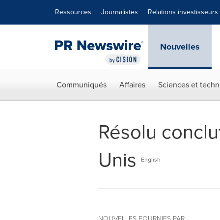
Déclaration d'accessibilité
Sauter la navigation
Ressources
Journalistes
Relations investisseurs
Nouvelles
Communiqués
Affaires
Sciences et techn
Résolu conclut 
Unis
English
NOUVELLES FOURNIES PAR