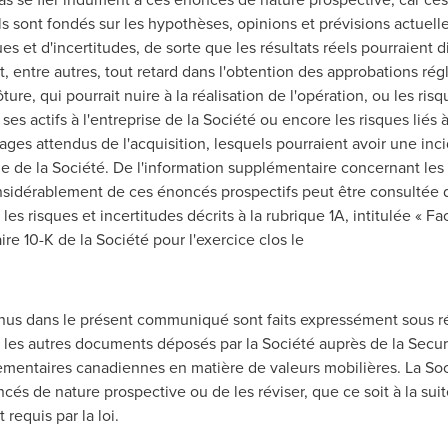
ls sont fondés sur les hypothèses, opinions et prévisions actuelles
et d'incertitudes, de sorte que les résultats réels pourraient d
, entre autres, tout retard dans l'obtention des approbations ré
ure, qui pourrait nuire à la réalisation de l'opération, ou les risqu
es actifs à l'entreprise de la Société ou encore les risques liés à
tages attendus de l'acquisition, lesquels pourraient avoir une inc
erie de la Société. De l'information supplémentaire concernant les 
considérablement de ces énoncés prospectifs peut être consultée
es risques et incertitudes décrits à la rubrique 1A, intitulée « Fa
ire 10-K de la Société pour l'exercice clos le
nus dans le présent communiqué sont faits expressément sous r
les autres documents déposés par la Société auprès de la Secu
glementaires canadiennes en matière de valeurs mobilières. La So
cés de nature prospective ou de les réviser, que ce soit à la sui
 requis par la loi.