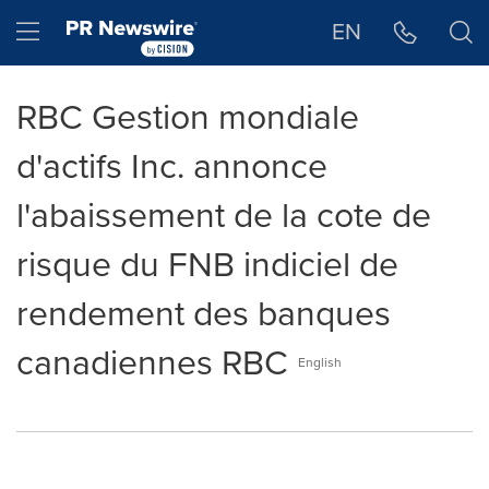
Déclaration d'accessibilité
Sauter la navigation
Hamburger menu
EN
RBC Gestion mondiale
d'actifs Inc. annonce
l'abaissement de la cote de
risque du FNB indiciel de
rendement des banques
canadiennes RBC
English