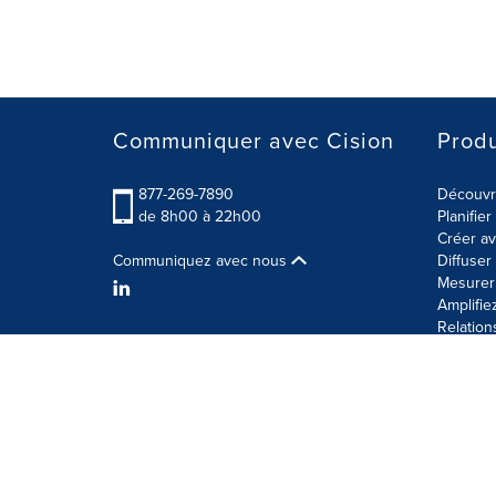
Communiquer avec Cision
Produ
877-269-7890
Découvre
de 8h00 à 22h00
Planifie
Créer av
Communiquez avec nous
Diffuse
Mesurer 
Amplifie
Relation
Modalités d'utilisation
Politique sur la sécurité des 