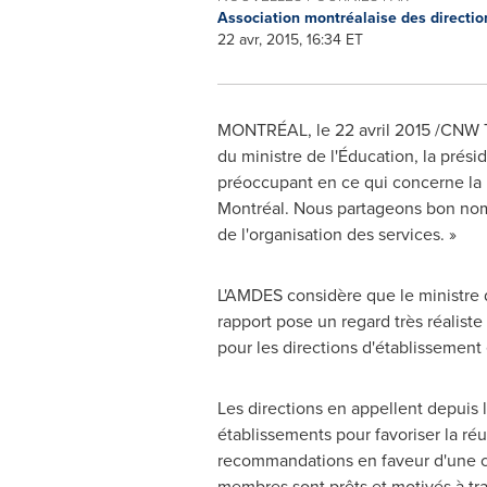
Association montréalaise des directio
22 avr, 2015, 16:34 ET
MONTRÉAL, le 22 avril 2015 /CNW Te
du ministre de l'Éducation, la prés
préoccupant en ce qui concerne la p
Montréal. Nous partageons bon nom
de l'organisation des services. »
L'AMDES considère que le ministre 
rapport pose un regard très réaliste 
pour les directions d'établissement e
Les directions en appellent depuis 
établissements pour favoriser la réu
recommandations en faveur d'une col
membres sont prêts et motivés à trav