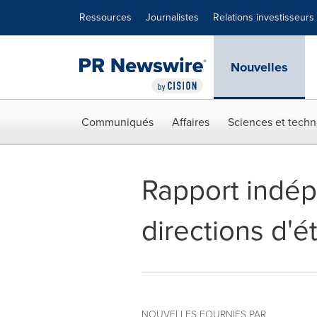
Déclaration d'accessibilité
Sauter la navigation
Ressources
Journalistes
Relations investisseurs
Nouvelles
Communiqués
Affaires
Sciences et techn
Rapport indép
directions d'
NOUVELLES FOURNIES PAR