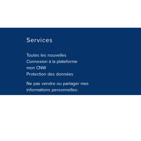
Services
Toutes les nouvelles
Connexion à la plateforme
mon CNW
Protection des données
Ne pas vendre ou partager mes
informations personnelles:
Soumettre à
Privacy@cision.com
Appelez gratuitement notre
département de la protection de la vie
privée: 877-297-8921
é
© Groupe CNW Ltée 2026 Tous droits
réservés. Une société Cision.