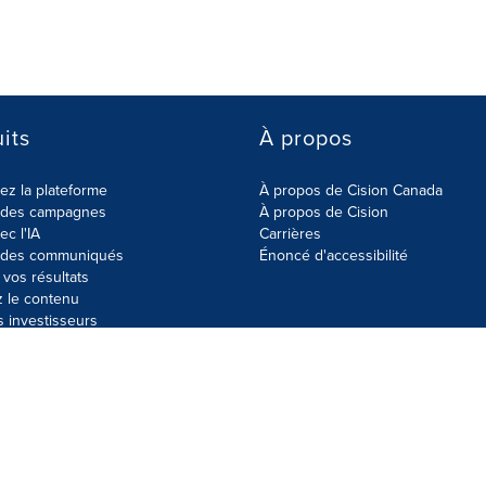
its
À propos
z la plateforme
À propos de Cision Canada
r des campagnes
À propos de Cision
ec l'IA
Carrières
r des communiqués
Énoncé d'accessibilité
vos résultats
z le contenu
s investisseurs
données
Plan du site
Paramètres de cookies
Énoncé d'accessibilit