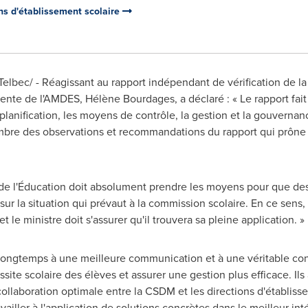
ns d'établissement scolaire
lbec/ - Réagissant au rapport indépendant de vérification de 
idente de l'AMDES, Hélène Bourdages, a déclaré : « Le rapport fa
lanification, les moyens de contrôle, la gestion et la gouvernan
bre des observations et recommandations du rapport qui prône 
de l'Éducation doit absolument prendre les moyens pour que des
sur la situation qui prévaut à la commission scolaire. En ce sens, 
t le ministre doit s'assurer qu'il trouvera sa pleine application. »
longtemps à une meilleure communication et à une véritable consu
ssite scolaire des élèves et assurer une gestion plus efficace. Ils
laboration optimale entre la CSDM et les directions d'établisse
ailler à l'application de solutions concrètes dans le meilleur inté