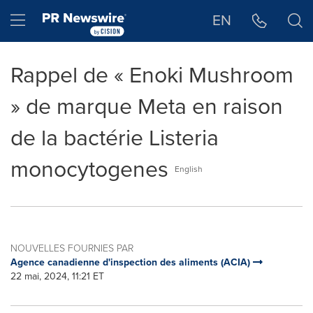
Déclaration d'accessibilité
Sauter la navigation
Hamburger menu
EN
Rappel de « Enoki Mushroom
» de marque Meta en raison
de la bactérie Listeria
monocytogenes
English
NOUVELLES FOURNIES PAR
Agence canadienne d'inspection des aliments (ACIA)
22 mai, 2024, 11:21 ET