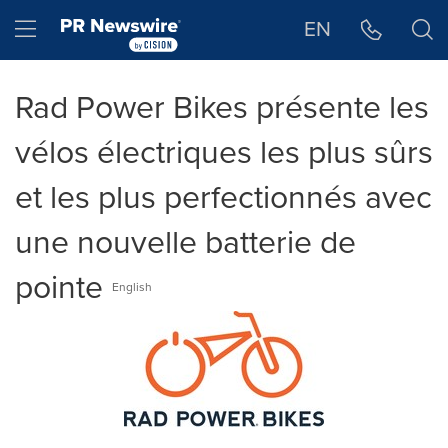
Déclaration d'accessibilité
Sauter la navigation
Hamburger menu
EN
Rad Power Bikes présente les
vélos électriques les plus sûrs
et les plus perfectionnés avec
une nouvelle batterie de
pointe
English