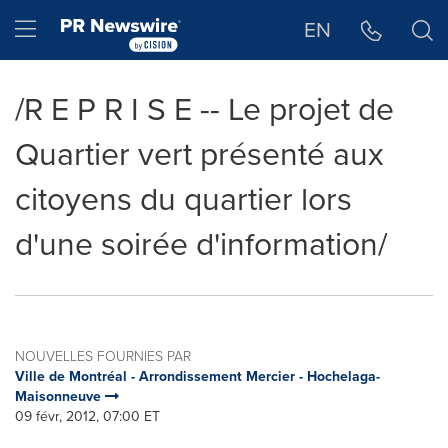
Déclaration d'accessibilité
Sauter la navigation
Hamburger menu
EN
/R E P R I S E -- Le projet de
Quartier vert présenté aux
citoyens du quartier lors
d'une soirée d'information/
NOUVELLES FOURNIES PAR
Ville de Montréal - Arrondissement Mercier - Hochelaga-
Maisonneuve
09 févr, 2012, 07:00 ET