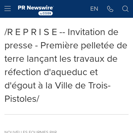
Déclaration d'accessibilité
Sauter la navigation
Hamburger menu
EN
/R E P R I S E -- Invitation de
presse - Première pelletée de
terre lançant les travaux de
réfection d'aqueduc et
d'égout à la Ville de Trois-
Pistoles/
NOUVELLES FOURNIES PAR