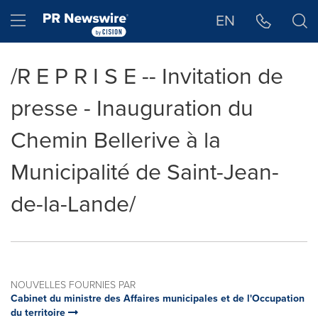
Déclaration d'accessibilité
Sauter la navigation
Hamburger menu
EN
/R E P R I S E -- Invitation de
presse - Inauguration du
Chemin Bellerive à la
Municipalité de Saint-Jean-
de-la-Lande/
NOUVELLES FOURNIES PAR
Cabinet du ministre des Affaires municipales et de l'Occupation
du territoire