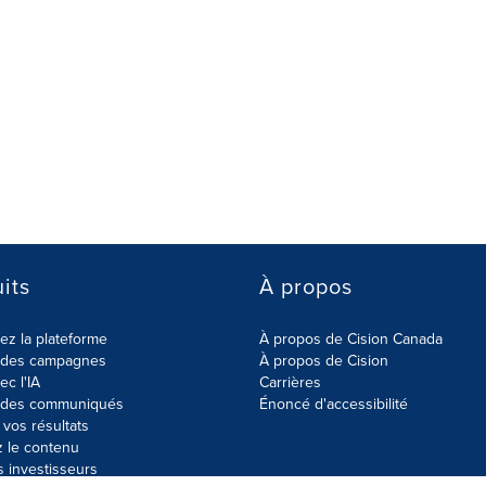
its
À propos
z la plateforme
À propos de Cision Canada
r des campagnes
À propos de Cision
ec l'IA
Carrières
r des communiqués
Énoncé d'accessibilité
vos résultats
z le contenu
s investisseurs