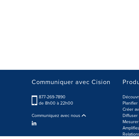
Communiquer avec Cision
Produ
877-269-7890
Découvre
de 8h00 à 22h00
Planifie
Créer av
Communiquez avec nous
Diffuse
Mesurer 
Amplifie
Relation