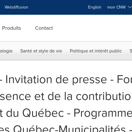
Webdiffusion
English
mon CNW
Produits
Contact
ologie
Santé et style de vie
Politique et intérêt public
S
-- Invitation de presse - F
essence et de la contributi
 du Québec - Programm
res Québec-Municipalités 