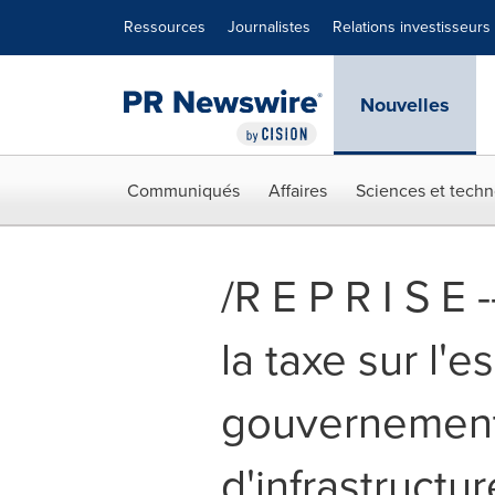
Déclaration d'accessibilité
Sauter la navigation
Ressources
Journalistes
Relations investisseurs
Nouvelles
Communiqués
Affaires
Sciences et techn
/R E P R I S E 
la taxe sur l'
gouvernement
d'infrastructu