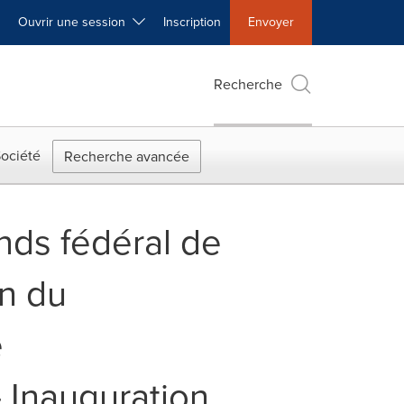
Ouvrir une session
Inscription
Envoyer
Recherche
ociété
Recherche avancée
onds fédéral de
on du
e
- Inauguration