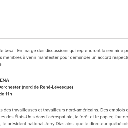
lbec/ - En marge des discussions qui reprendront la semaine pr
ses membres à venir manifester pour demander un accord respectu
e.
LÉNA
orchester (nord de René-Lévesque)
 de 11h
its des travailleuses et travailleurs nord-américains. Des emplois 
s des États-Unis dans l'aérospatiale, la forêt et le papier, l'auto
 le président national
Jerry Dias
ainsi que le directeur québéco