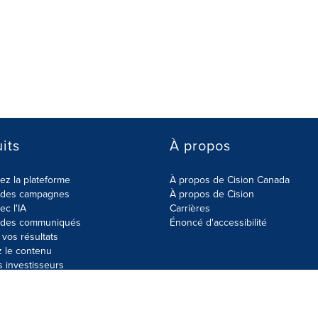
its
À propos
z la plateforme
À propos de Cision Canada
r des campagnes
À propos de Cision
ec l'IA
Carrières
r des communiqués
Énoncé d'accessibilité
vos résultats
z le contenu
s investisseurs