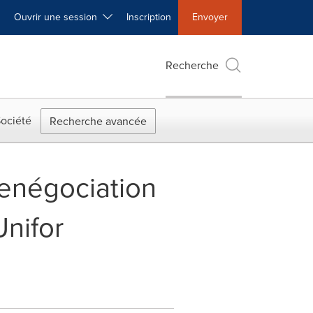
Ouvrir une session
Inscription
Envoyer
Recherche
ociété
Recherche avancée
 Renégociation
nifor