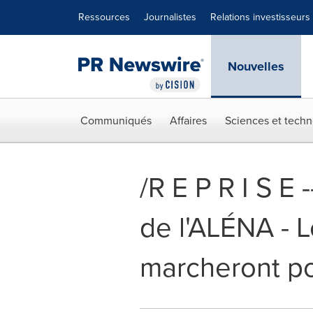
Déclaration d'accessibilité
Sauter la navigation
Ressources
Journalistes
Relations investisseurs
Nouvelles
Communiqués
Affaires
Sciences et techn
/R E P R I S E
de l'ALÉNA - 
marcheront po