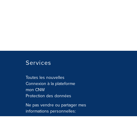
Services
Toutes les nouvelles
Connexion à la plateforme
mon CNW
Protection des données
Ne pas vendre ou partager mes
informations personnelles:
Soumettre à
Privacy@cision.com
Appelez gratuitement notre
département de la protection de la vie