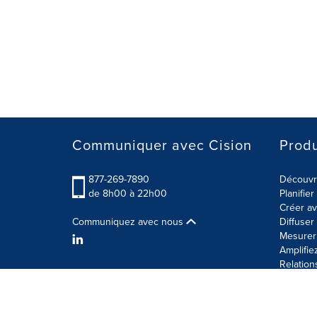
Communiquer avec Cision
Produ
877-269-7890
Découvre
de 8h00 à 22h00
Planifie
Créer av
Communiquez avec nous
Diffuse
Mesurer 
Amplifie
Relation