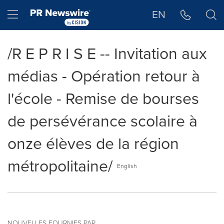
Déclaration d'accessibilité
Sauter la navigation
Hamburger menu
EN
/R E P R I S E -- Invitation aux
médias - Opération retour à
l'école - Remise de bourses
de persévérance scolaire à
onze élèves de la région
métropolitaine/
English
NOUVELLES FOURNIES PAR