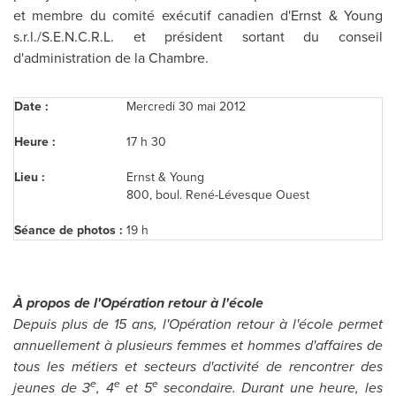
et membre du comité exécutif canadien d'Ernst & Young
s.r.l./S.E.N.C.R.L. et président sortant du conseil
d'administration de la Chambre.
Date :
Mercredi 30 mai 2012
Heure :
17 h 30
Lieu :
Ernst & Young
800, boul. René-Lévesque Ouest
Séance de photos :
19 h
À propos de l'Opération retour à
l'école
Depuis plus de 15 ans, l'Opératio
n retour à l'école permet
annuellement à plusieurs femmes et hommes d'affaires de
tous les métiers et secteurs d'activité de rencontrer des
e
e
e
jeunes de 3
, 4
et 5
secondaire. Durant une heure, les