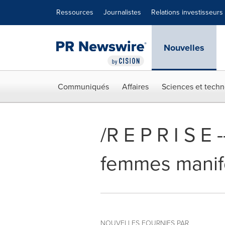
Déclaration d'accessibilité
Sauter la navigation
Ressources
Journalistes
Relations investisseurs
Nouvelles
Communiqués
Affaires
Sciences et techn
/R E P R I S E 
femmes manife
NOUVELLES FOURNIES PAR