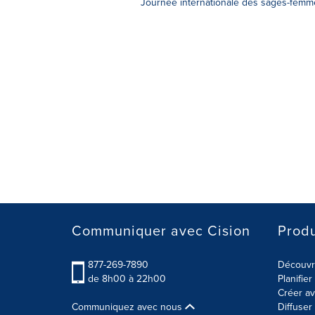
Journée internationale des sages-femm
Communiquer avec Cision
Produ
877-269-7890
Découvre
de 8h00 à 22h00
Planifie
Créer av
Communiquez avec nous
Diffuse