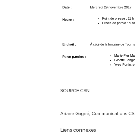
Date :
Mercredi 29 novembre 2017
Point de presse : 11 h
Heure :
Prises de parole : aut
Endroit :
À côté de la fontaine de Tourn
Marie-Pier M
Porte-paroles :
Ginette Langl
Yves Fortin, 
SOURCE CSN
Ariane Gagné, Communications CS
Liens connexes