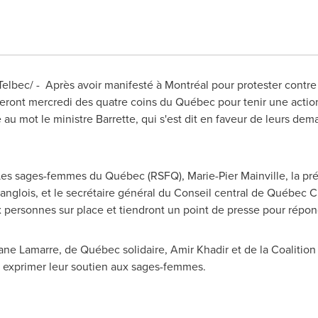
lbec/ - Après avoir manifesté à Montréal pour protester contre 
eront mercredi des quatre coins du Québec pour tenir une acti
 au mot le ministre Barrette, qui s'est dit en faveur de leurs de
Les sages-femmes du Québec (RSFQ),
Marie-Pier Mainville
, la p
anglois
, et le secrétaire général du Conseil central de Québe
x personnes sur place et tiendront un point de presse pour répo
ane Lamarre
, de Québec solidaire,
Amir Khadir
et de la Coalition
 exprimer leur soutien aux sages-femmes.