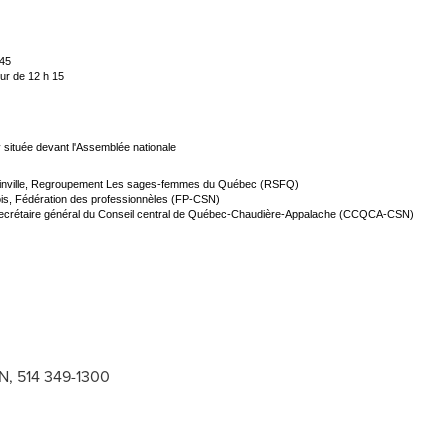
 45
our de 12 h 15
y située devant l'Assemblée nationale
ainville, Regroupement Les sages-femmes du Québec (RSFQ)
ois, Fédération des professionnèles (FP-CSN)
secrétaire général du Conseil central de Québec-Chaudière-Appalache (CCQCA-CSN)
N, 514 349-1300