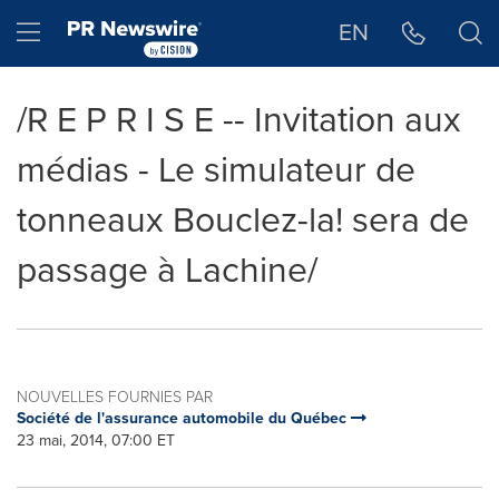
Déclaration d'accessibilité
Sauter la navigation
Hamburger menu
EN
/R E P R I S E -- Invitation aux
médias - Le simulateur de
tonneaux Bouclez-la! sera de
passage à Lachine/
NOUVELLES FOURNIES PAR
Société de l'assurance automobile du Québec
23 mai, 2014, 07:00 ET