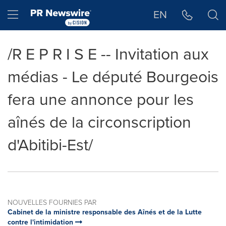
Déclaration d'accessibilité
Sauter la navigation
Hamburger menu
EN
/R E P R I S E -- Invitation aux
médias - Le député Bourgeois
fera une annonce pour les
aînés de la circonscription
d'Abitibi-Est/
NOUVELLES FOURNIES PAR
Cabinet de la ministre responsable des Aînés et de la Lutte
contre l'intimidation