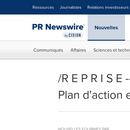
Déclaration d'accessibilité
Sauter la navigation
Ressources
Journalistes
Relations investisseurs
Nouvelles
Communiqués
Affaires
Sciences et techn
/R E P R I S E
Plan d'action
NOUVELLES FOURNIES PAR