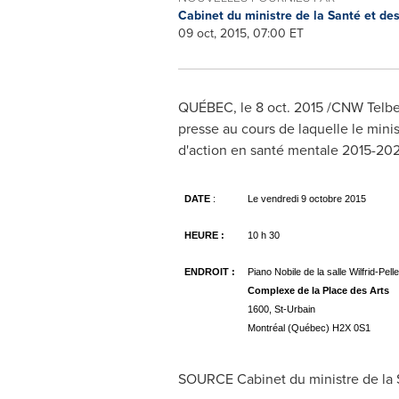
Cabinet du ministre de la Santé et de
09 oct, 2015, 07:00 ET
QUÉBEC, le
8 oct. 2015
/CNW Telbec/
presse au cours de laquelle le mini
d'action en santé mentale 2015-20
DATE
:
Le vendredi 9 octobre 2015
HEURE :
10 h 30
ENDROIT :
Piano Nobile de la salle Wilfrid-Pelle
Complexe de la Place des Arts
1600, St-Urbain
Montréal (Québec) H2X 0S1
SOURCE Cabinet du ministre de la S