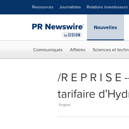
Déclaration d'accessibilité
Sauter la navigation
Ressources
Journalistes
Relations investisseurs
Nouvelles
Communiqués
Affaires
Sciences et techn
/R E P R I S E
tarifaire d'H
English