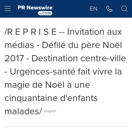
Déclaration d'accessibilité
Sauter la navigation
Hamburger menu
EN
/R E P R I S E -- Invitation aux
médias - Défilé du père Noël
2017 - Destination centre-ville
- Urgences-santé fait vivre la
magie de Noël à une
cinquantaine d'enfants
malades/
English