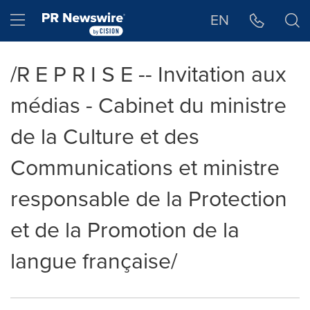
Déclaration d'accessibilité
Sauter la navigation
Hamburger menu
EN
/R E P R I S E -- Invitation aux
médias - Cabinet du ministre
de la Culture et des
Communications et ministre
responsable de la Protection
et de la Promotion de la
langue française/