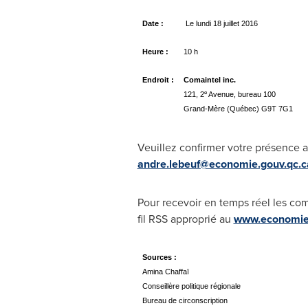
Date :
Le lundi 18 juillet 2016
Heure :
10 h
Endroit :
Comaintel inc.
e
121, 2
Avenue, bureau 100
Grand-Mère (Québec) G9T 7G1
Veuillez confirmer votre présence a
andre.lebeuf@economie.gouv.qc.c
Pour recevoir en temps réel les com
fil RSS approprié au
www.economie.
Sources :
Amina Chaffaï
Conseillère politique régionale
Bureau de circonscription