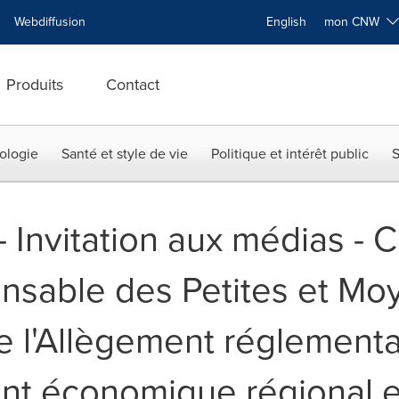
Webdiffusion
English
mon CNW
Produits
Contact
ologie
Santé et style de vie
Politique et intérêt public
S
-- Invitation aux médias - 
onsable des Petites et M
e l'Allègement réglementa
t économique régional et