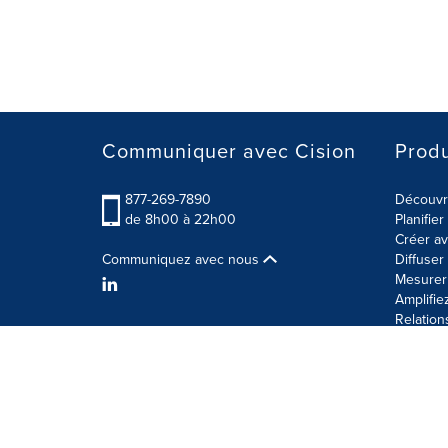
Communiquer avec Cision
Produ
877-269-7890
Découvre
de 8h00 à 22h00
Planifie
Créer av
Communiquez avec nous
Diffuse
Mesurer 
Amplifie
Relation