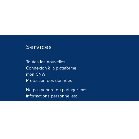
Services
Toutes les nouvelles
Connexion à la plateforme
mon CNW
Protection des données
Ne pas vendre ou partager mes
informations personnelles:
Soumettre à
Privacy@cision.com
Appelez gratuitement notre
département de la protection de la vie
privée: 877-297-8921