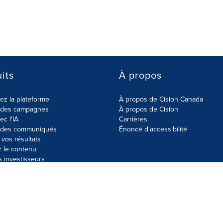
its
À propos
z la plateforme
À propos de Cision Canada
r des campagnes
À propos de Cision
ec l'IA
Carrières
r des communiqués
Énoncé d'accessibilité
vos résultats
z le contenu
s investisseurs