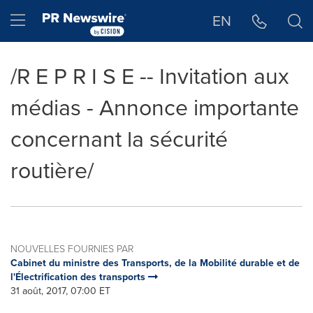
Déclaration d'accessibilité
Sauter la navigation
Hamburger menu
EN
/R E P R I S E -- Invitation aux
médias - Annonce importante
concernant la sécurité
routière/
NOUVELLES FOURNIES PAR
Cabinet du ministre des Transports, de la Mobilité durable et de
l'Électrification des transports
31 août, 2017, 07:00 ET