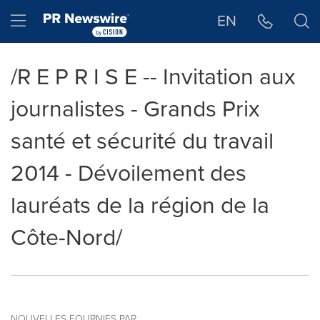
Déclaration d'accessibilité
Sauter la navigation
Hamburger menu
EN
/R E P R I S E -- Invitation aux
journalistes - Grands Prix
santé et sécurité du travail
2014 - Dévoilement des
lauréats de la région de la
Côte-Nord/
NOUVELLES FOURNIES PAR