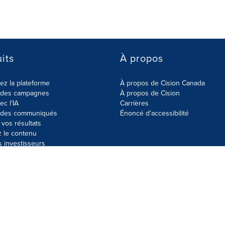
its
À propos
z la plateforme
À propos de Cision Canada
r des campagnes
À propos de Cision
ec l'IA
Carrières
r des communiqués
Énoncé d'accessibilité
vos résultats
z le contenu
s investisseurs
données
Plan du site
Paramètres de cookies
Énoncé d'accessibilit