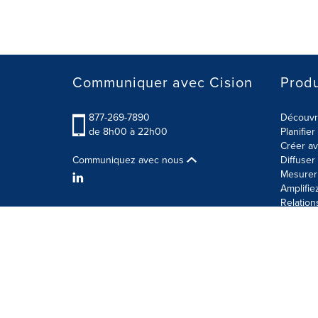
Communiquer avec Cision
Produ
877-269-7890
Découvre
de 8h00 à 22h00
Planifie
Créer av
Communiquez avec nous
Diffuse
Mesurer 
Amplifie
Relation
Modalités d'utilisation
Politique sur la sécurité des 