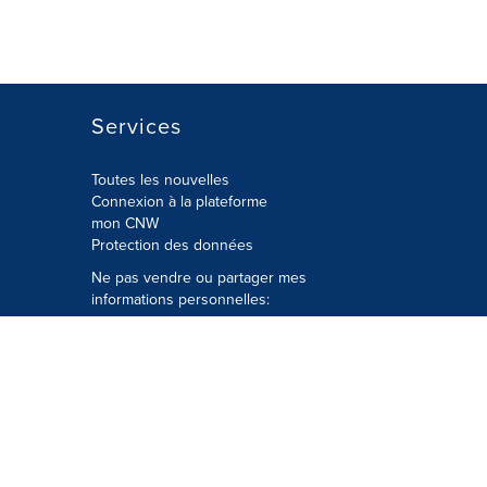
Services
Toutes les nouvelles
Connexion à la plateforme
mon CNW
Protection des données
Ne pas vendre ou partager mes
informations personnelles:
Soumettre à
Privacy@cision.com
Appelez gratuitement notre
département de la protection de la vie
privée: 877-297-8921
é
© Groupe CNW Ltée 2026 Tous droits
réservés. Une société Cision.