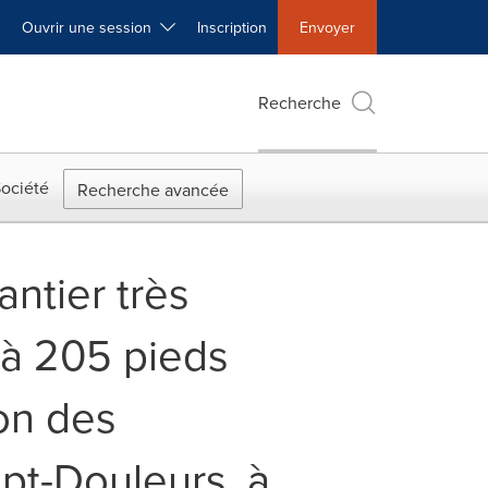
Ouvrir une session
Inscription
Envoyer
Recherche
ociété
Recherche avancée
hantier très
 à 205 pieds
ion des
pt-Douleurs, à