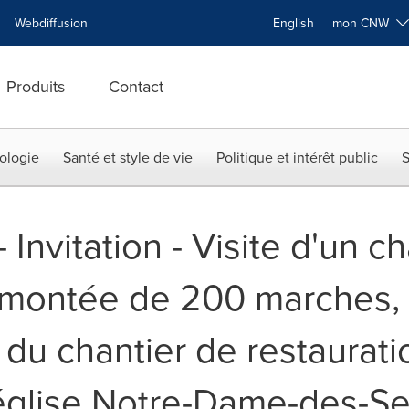
Webdiffusion
English
mon CNW
Produits
Contact
ologie
Santé et style de vie
Politique et intérêt public
S
-- Invitation - Visite d'un c
e montée de 200 marches,
te du chantier de restaurat
'église Notre-Dame-des-Se