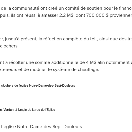
s de la communauté ont créé un comité de soutien pour le finance
puis, ils ont réussi à amasser 2,2 M$, dont 700 000 $ provienne
r, jusqu'à présent, la réfection complète du toit, ainsi que des tr
 clochers
.
t à récolter une somme additionnelle de 4 M$ afin notamment d'a
xtérieurs et de modifier le système de chauffage.
es clochers de l'église Notre-Dame-des-Sept-Douleurs
n, Verdun, à l'angle de la rue de l'Église
l’église
Notre-Dame-des-Sept-Douleurs