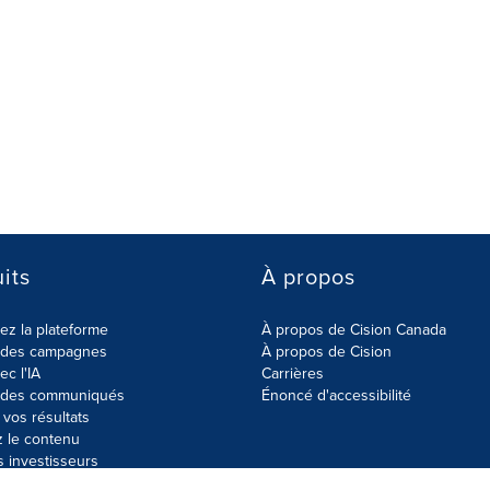
its
À propos
z la plateforme
À propos de Cision Canada
r des campagnes
À propos de Cision
ec l'IA
Carrières
r des communiqués
Énoncé d'accessibilité
vos résultats
z le contenu
s investisseurs