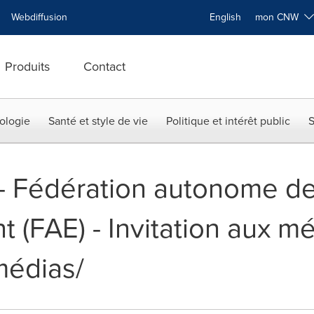
Webdiffusion
English
mon CNW
Produits
Contact
ologie
Santé et style de vie
Politique et intérêt public
S
 -- Fédération autonome d
 (FAE) - Invitation aux mé
médias/