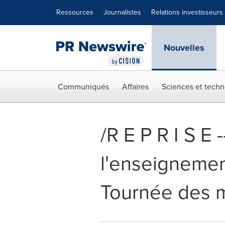
Déclaration d'accessibilité
Sauter la navigation
Ressources
Journalistes
Relations investisseurs
Nouvelles
Communiqués
Affaires
Sciences et techn
/R E P R I S E
l'enseignement
Tournée des 