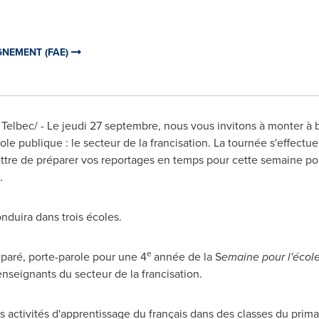
GNEMENT (FAE)
elbec/ - Le jeudi 27 septembre, nous vous invitons à monter à 
ole publique : le secteur de la francisation. La tournée s'effectu
tre de préparer vos reportages en temps pour cette semaine pou
2
.
nduira dans trois écoles.
e
paré, porte-parole pour une 4
année de la S
emaine pour l'écol
nseignants du secteur de la francisation.
 activités d'apprentissage du français dans des classes du primai