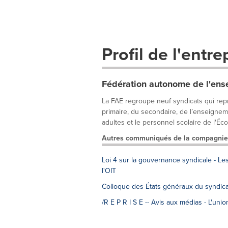
Profil de l'entre
Fédération autonome de l'ens
La FAE regroupe neuf syndicats qui rep
primaire, du secondaire, de l’enseigneme
adultes et le personnel scolaire de l'Écol
Autres communiqués de la compagnie
Loi 4 sur la gouvernance syndicale - Le
l'OIT
Colloque des États généraux du syndical
/R E P R I S E -- Avis aux médias - L'uni