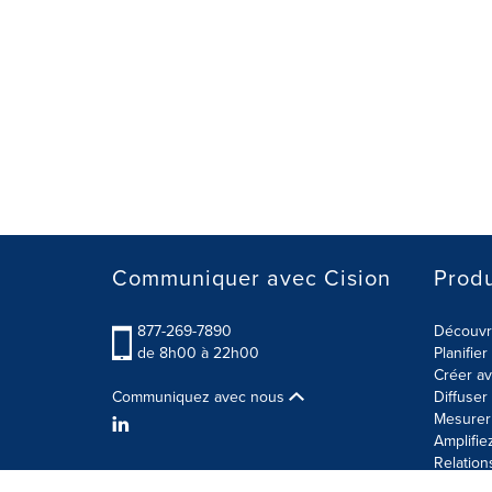
Communiquer avec Cision
Produ
877-269-7890
Découvre
de 8h00 à 22h00
Planifie
Créer av
Communiquez avec nous
Diffuse
Mesurer 
Amplifie
Relation