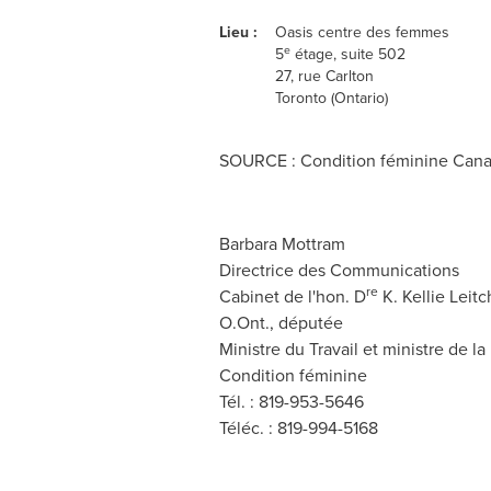
Lieu :
Oasis centre des femmes
e
5
étage, suite 502
27, rue Carlton
Toronto (Ontario)
SOURCE : Condition féminine Can
Barbara Mottram
Directrice des Communications
re
Cabinet de l'hon. D
K. Kellie Leitch
O.Ont., députée
Ministre du Travail et ministre de la
Condition féminine
Tél. : 819-953-5646
Téléc. : 819-994-5168