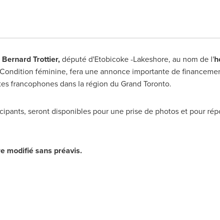
 Bernard Trottier
,
député d'
Etobicoke
-Lakeshore, au nom de l'
h
a Condition féminine,
fera une annonce importante de financement 
es francophones dans la région du Grand Toronto.
rticipants, seront disponibles pour une prise de photos et pour r
re modifié sans préavis.