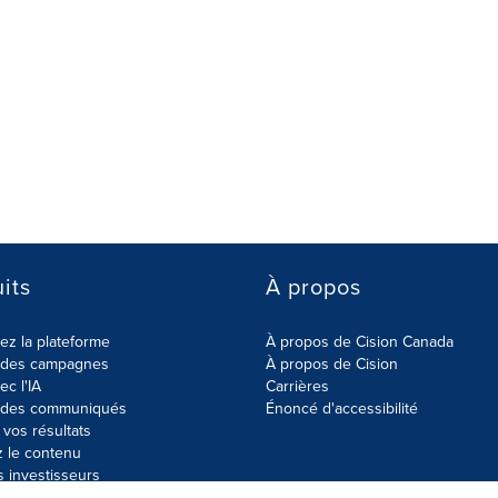
its
À propos
z la plateforme
À propos de Cision Canada
r des campagnes
À propos de Cision
ec l'IA
Carrières
r des communiqués
Énoncé d'accessibilité
vos résultats
z le contenu
s investisseurs