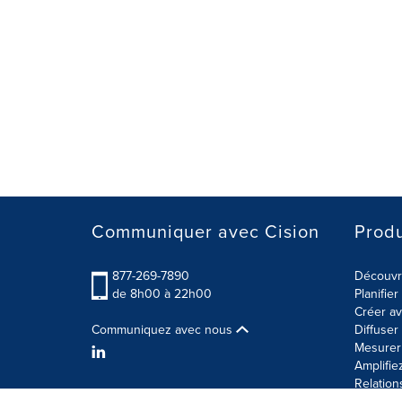
Communiquer avec Cision
Produ
877-269-7890
Découvre
de 8h00 à 22h00
Planifie
Créer av
Communiquez avec nous
Diffuse
Mesurer 
Amplifie
Relation