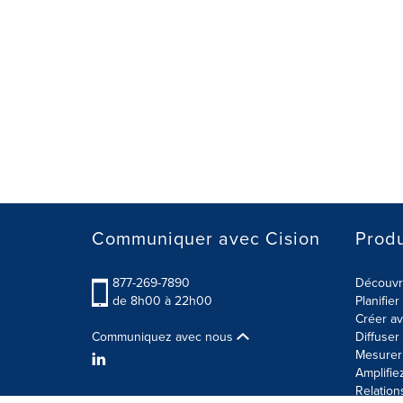
Communiquer avec Cision
Produ
877-269-7890
Découvre
de 8h00 à 22h00
Planifie
Créer av
Communiquez avec nous
Diffuse
Mesurer 
Amplifie
Relation