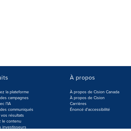
its
À propos
z la plateforme
À propos de Cision Canada
r des campagnes
À propos de Cision
ec l'IA
Carrières
r des communiqués
Énoncé d'accessibilité
vos résultats
z le contenu
s investisseurs