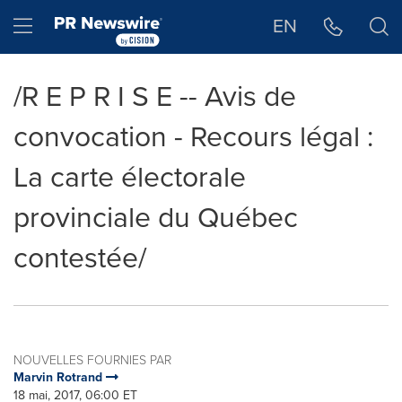
Déclaration d'accessibilité
Sauter la navigation
Hamburger menu
EN
/R E P R I S E -- Avis de
convocation - Recours légal :
La carte électorale
provinciale du Québec
contestée/
NOUVELLES FOURNIES PAR
Marvin Rotrand
18 mai, 2017, 06:00 ET