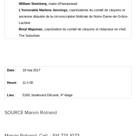
William Steinberg
, maire d'Hampstead
L'honorable Marlene Jennings
, coprésidente du comité de citoyens et
ancienne députée de la circonscription fédérale de Notre-Dame-de-Grâce-
Lachine
Beryl Wajsman
, coprésident du comité de citoyens et rédacteur en chef,
The Suburban
Date
:
18 mai 2017
Heure
:
11 h 00
e
Lieu
:
5160, boulevard Décarie, 4
étage
SOURCE
Marvin Rotrand
Marvin Rotrand, Cell. : 514 774-1073