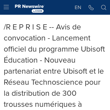
Déclaration d'accessibilité
Sauter la navigation
Hamburger menu
EN
/R E P R I S E -- Avis de
convocation - Lancement
officiel du programme Ubisoft
Éducation - Nouveau
partenariat entre Ubisoft et le
Réseau Technoscience pour
la distribution de 300
trousses numériques à