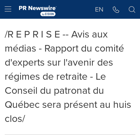
Déclaration d'accessibilité
Sauter la navigation
Hamburger menu
EN
/R E P R I S E -- Avis aux
médias - Rapport du comité
d'experts sur l'avenir des
régimes de retraite - Le
Conseil du patronat du
Québec sera présent au huis
clos/