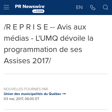
Déclaration d'accessibilité
Sauter la navigation
Hamburger menu
EN
/R E P R I S E -- Avis aux
médias - L'UMQ dévoile la
programmation de ses
Assises 2017/
NOUVELLES FOURNIES PAR
Union des municipalités du Québec
03 mai, 2017, 06:00 ET