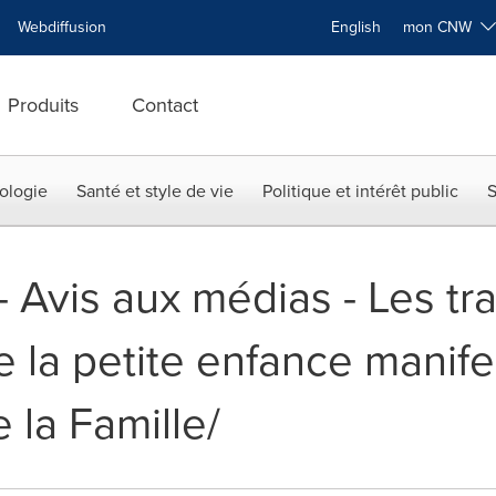
Webdiffusion
English
mon CNW
Produits
Contact
ologie
Santé et style de vie
Politique et intérêt public
S
-- Avis aux médias - Les tr
e la petite enfance manif
 la Famille/