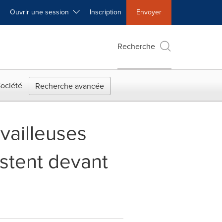
Ouvrir une session
Inscription
Envoyer
Recherche
ociété
Recherche avancée
availleuses
estent devant