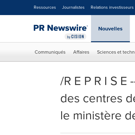
Déclaration d'accessibilité
Sauter la navigation
Ressources
Journalistes
Relations investisseurs
Nouvelles
Communiqués
Affaires
Sciences et techn
/R E P R I S E 
des centres d
le ministère de