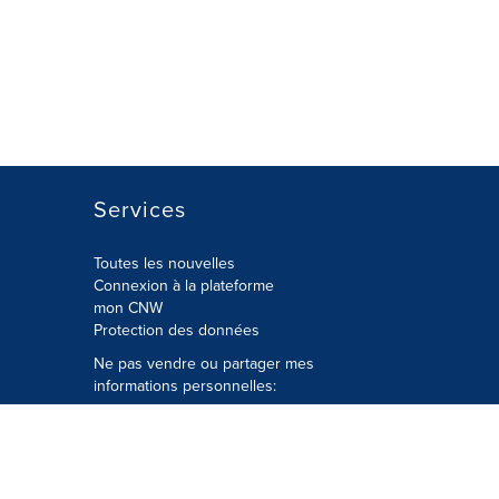
Services
Toutes les nouvelles
Connexion à la plateforme
mon CNW
Protection des données
Ne pas vendre ou partager mes
informations personnelles:
Soumettre à
Privacy@cision.com
Appelez gratuitement notre
département de la protection de la vie
privée: 877-297-8921