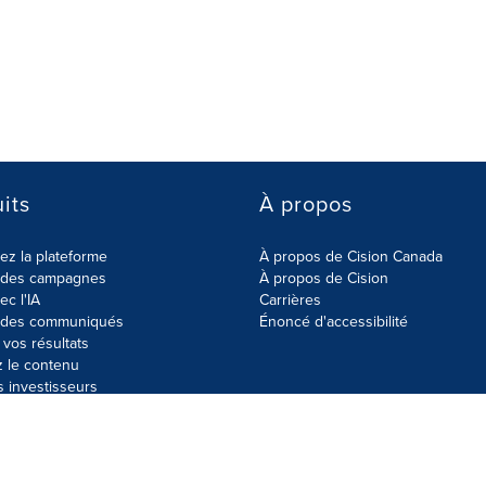
its
À propos
z la plateforme
À propos de Cision Canada
r des campagnes
À propos de Cision
ec l'IA
Carrières
r des communiqués
Énoncé d'accessibilité
vos résultats
z le contenu
s investisseurs