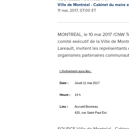
Ville de Montréal - Cabinet du maire 
11 mai, 2017, 07:00 ET
MONTRÉAL, le 10 mai 2017 /CNW Tel
comité exécutif de la Ville de Mont
Lareault
, invitent les représentant
organismes partenaires communautair
L'événement aura lieu :
Date :
Jeudi 11 mai 2017
Heure :
14 h
Lieu :
Accueil Bonneau
420, rue Saint-Paul Est
SOURCE Ville de Montréal - Cabinet