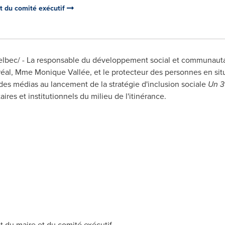
et du comité exécutif
bec/ - La responsable du développement social et communautaire
réal, Mme Monique Vallée, et le protecteur des personnes en situ
s des médias au lancement de la stratégie d'inclusion sociale
Un 3
es et institutionnels du milieu de l'itinérance.
 du maire et du comité exécutif