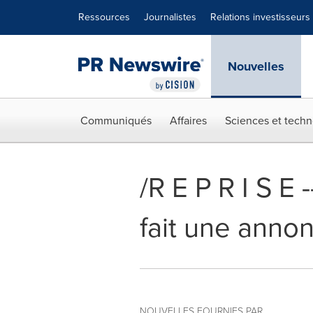
Déclaration d'accessibilité
Sauter la navigation
Ressources
Journalistes
Relations investisseurs
Nouvelles
Communiqués
Affaires
Sciences et techn
/R E P R I S E 
fait une annon
NOUVELLES FOURNIES PAR