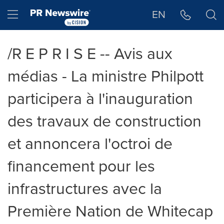
Déclaration d'accessibilité
Sauter la navigation
Hamburger menu
EN
/R E P R I S E -- Avis aux
médias - La ministre Philpott
participera à l'inauguration
des travaux de construction
et annoncera l'octroi de
financement pour les
infrastructures avec la
Première Nation de Whitecap