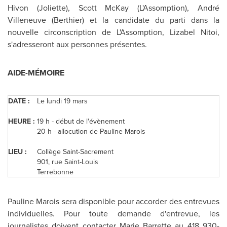
Hivon (Joliette), Scott McKay (L'Assomption), André
Villeneuve (Berthier) et la candidate du parti dans la
nouvelle circonscription de L'Assomption, Lizabel Nitoi,
s'adresseront aux personnes présentes.
AIDE-MÉMOIRE
DATE :
Le lundi 19 mars
HEURE :
19 h - début de l'évènement
20 h - allocution de
Pauline Marois
LIEU :
Collège Saint-Sacrement
901, rue Saint-Louis
Terrebonne
Pauline Marois
sera disponible pour accorder des entrevues
individuelles. Pour toute demande d'entrevue, les
journalistes doivent contacter
Marie Barrette
au 418 930-