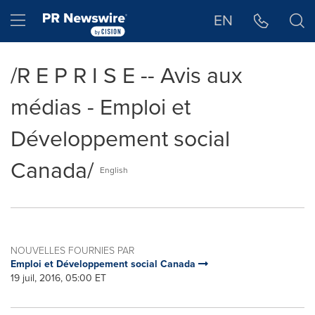
Déclaration d'accessibilité
Sauter la navigation
Hamburger menu
EN
/R E P R I S E -- Avis aux
médias - Emploi et
Développement social
Canada/
English
NOUVELLES FOURNIES PAR
Emploi et Développement social Canada
19 juil, 2016, 05:00 ET