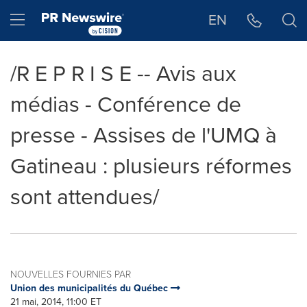
Déclaration d'accessibilité
Sauter la navigation
Hamburger menu
EN
/R E P R I S E -- Avis aux
médias - Conférence de
presse - Assises de l'UMQ à
Gatineau : plusieurs réformes
sont attendues/
NOUVELLES FOURNIES PAR
Union des municipalités du Québec
21 mai, 2014, 11:00 ET