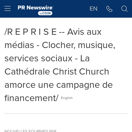
Déclaration d'accessibilité
Sauter la navigation
Hamburger menu
EN
/R E P R I S E -- Avis aux
médias - Clocher, musique,
services sociaux - La
Cathédrale Christ Church
amorce une campagne de
financement/
English
NOUVELLES FOURNIES PAR