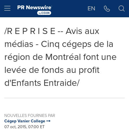
Déclaration d'accessibilité
Sauter la navigation
Hamburger menu
EN
/R E P R I S E -- Avis aux
médias - Cinq cégeps de la
région de Montréal font une
levée de fonds au profit
d'Enfants Entraide/
NOUVELLES FOURNIES PAR
Cégep Vanier College
07 oct, 2015, 07:00 ET