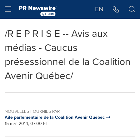
Déclaration d'accessibilité
Sauter la navigation
Hamburger menu
EN
/R E P R I S E -- Avis aux
médias - Caucus
présessionnel de la Coalition
Avenir Québec/
NOUVELLES FOURNIES PAR
Aile parlementaire de la Coalition Avenir Québec
15 mai, 2014, 07:00 ET