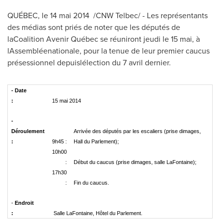
QUÉBEC, le 14 mai 2014 /CNW Telbec/ - Les représentants
des médias sont priés de noter que les députés de
laCoalition Avenir Québec se réuniront jeudi le 15 mai, à
lAssembléenationale, pour la tenue de leur premier caucus
présessionnel depuislélection du 7 avril dernier.
-
Date
:
15 mai 2014
-
Déroulement
Arrivée des députés par les escaliers (prise dimages,
:
9h45 :
Hall du Parlement);
10h00
:
Début du caucus (prise dimages, salle LaFontaine);
17h30
:
Fin du caucus.
-
Endroit
:
Salle LaFontaine, Hôtel du Parlement.