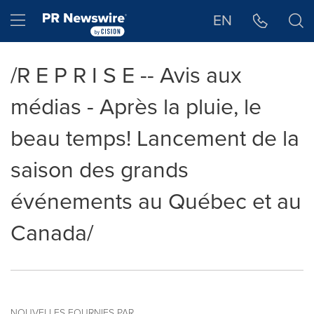
Déclaration d'accessibilité
Sauter la navigation
Hamburger menu
EN
/R E P R I S E -- Avis aux
médias - Après la pluie, le
beau temps! Lancement de la
saison des grands
événements au Québec et au
Canada/
NOUVELLES FOURNIES PAR