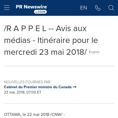
Déclaration d'accessibilité
Sauter la navigation
Hamburger menu
EN
/R A P P E L -- Avis aux
médias - Itinéraire pour le
mercredi 23 mai 2018/
English
NOUVELLES FOURNIES PAR
Cabinet du Premier ministre du Canada
23 mai, 2018, 07:00 ET
OTTAWA
, le 22 mai 2018 /CNW/ -