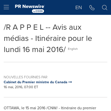
Déclaration d'accessibilité
Sauter la navigation
Hamburger menu
EN
/R A P P E L -- Avis aux
médias - Itinéraire pour le
lundi 16 mai 2016/
English
NOUVELLES FOURNIES PAR
Cabinet du Premier ministre du Canada
16 mai, 2016, 07:00 ET
OTTAWA
, le 15 mai 2016 /CNW/ - Itinéraire du premier