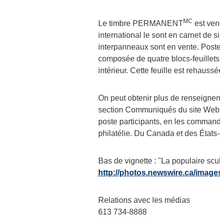
MC
Le timbre PERMANENT
est vend
international le sont en carnet de s
interpanneaux sont en vente. Post
composée de quatre blocs-feuillet
intérieur. Cette feuille est rehaus
On peut obtenir plus de renseignem
section Communiqués du site Web
poste participants, en les comman
philatélie. Du
Canada
et des États
Bas de vignette : "La populaire sc
http://photos.newswire.ca/im
Relations avec les médias
613 734-8888