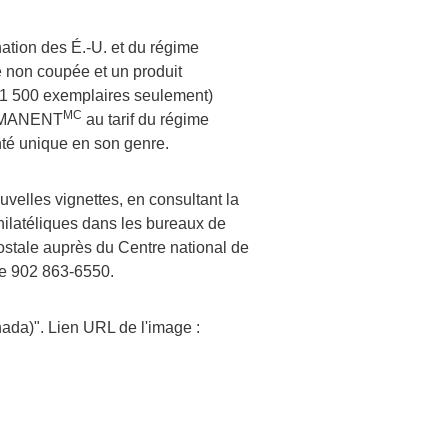
nation des É.-U. et du régime
se non coupée et un produit
é (1 500 exemplaires seulement)
MC
PERMANENT
au tarif du régime
inté unique en son genre.
velles vignettes, en consultant la
philatéliques dans les bureaux de
stale auprès du Centre national de
le 902 863-6550.
ada)". Lien URL de l'image :