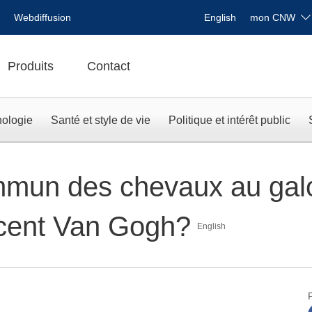
Webdiffusion
English
mon CNW
Produits
Contact
nologie
Santé et style de vie
Politique et intérêt public
mmun des chevaux au gal
ncent Van Gogh?
English