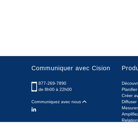
Communiquer avec Cision
Produ
877-269-7890
Découvr
de 8h00 à 22h00
Planifi
Créer av
Communiquez avec nous
Diffuse
Mesurer 
Amplifie
Relation