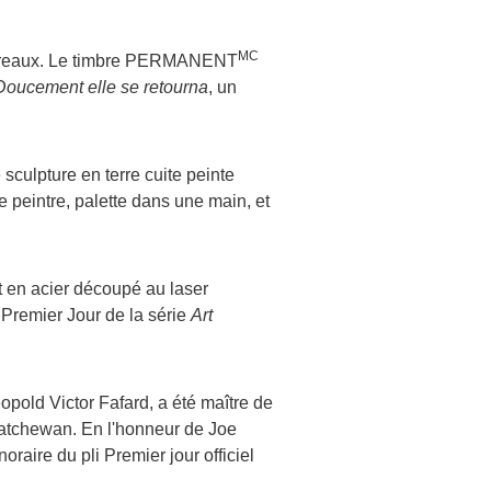
MC
aureaux. Le timbre PERMANENT
Doucement elle se retourna
, un
 sculpture en terre cuite peinte
e peintre, palette dans une main, et
t en acier découpé au laser
i Premier Jour de la série
Art
éopold
Victor Fafard
, a été maître de
skatchewan. En l'honneur de
Joe
raire du pli Premier jour officiel