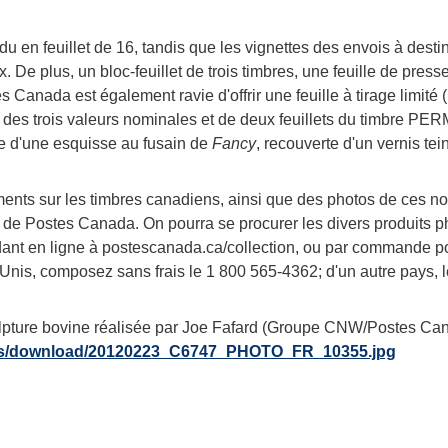
u en feuillet de 16, tandis que les vignettes des envois à desti
ix. De plus, un bloc-feuillet de trois timbres, une feuille de pres
es
Canada
est également ravie d'offrir une feuille à tirage limit
s des trois valeurs nominales et de deux feuillets du timbre 
sée d'une esquisse au fusain de
Fancy
, recouverte d'un vernis te
ents sur les timbres canadiens, ainsi que des photos de ces nou
 de Postes
Canada
. On pourra se procurer les divers produits 
dant en ligne à postescanada.ca/collection, ou par commande po
-Unis, composez sans frais le 1 800 565-4362; d'un autre pays, 
ulpture bovine réalisée par Joe Fafard (Groupe CNW/Postes Can
ages/download/20120223_C6747_PHOTO_FR_10355.jpg