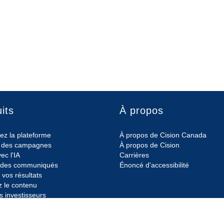
its
À propos
ez la plateforme
À propos de Cision Canada
er des campagnes
À propos de Cision
ec l'IA
Carrières
r des communiqués
Énoncé d'accessibilité
vos résultats
z le contenu
s investisseurs