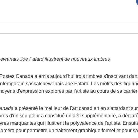
chewanais
Joe Fafard
illustrent de nouveaux timbres
- Postes
Canada
a émis aujourd'hui trois timbres s'inscrivant d
contemporain saskatchewanais
Joe Fafard
. Les motifs des figurin
oyens d'expression explorés par l'artiste au cours de sa carrièr
Canada
a présenté le meilleur de l'art canadien en s'attardant s
es d'un sculpteur a constitué un défi supplémentaire, a déclaré
uvres marquantes qui illustrent la polyvalence de l'artiste. Ensui
 caméra pour permettre un traitement graphique formel et pour sa