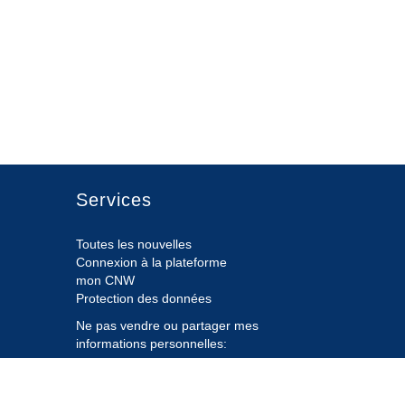
Services
Toutes les nouvelles
Connexion à la plateforme
mon CNW
Protection des données
Ne pas vendre ou partager mes
informations personnelles:
Soumettre à
Privacy@cision.com
Appelez gratuitement notre