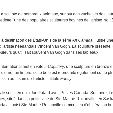
a sculpté de nombreux animaux, surtout des vaches et des t
vedette l'une des populaires sculptures bovines de l'artiste, soit
 à destination des États-Unis de la série
Art Canada
illustre une
 l'artiste néerlandais
Vincent Van
Gogh
.
La sculpture présente l
ouleurs qu'utilisait souvent Van Gogh dans ses tableaux.
e international met en valeur
Capillery
, une sculpture en bronze e
 d'orner un timbre, cette bête est reproduite également sur le pl
dessin au fusain de l'artiste, intitulé
Fancy
.
 le seul lien qu'a
Joe Fafard
avec Postes
Canada
. Son père, L
ies, situé dans la petite ville de Ste-Marthe-Rocanville, en Sa
ada
a choisi Ste-Marthe-Rocanville comme lieu d'oblitération hono