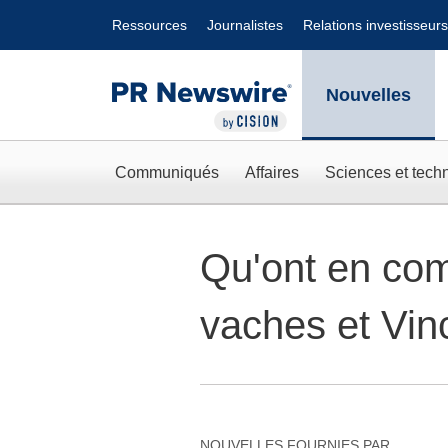
Déclaration d'accessibilité
Sauter la navigation
Ressources
Journalistes
Relations investisseurs
Nouvelles
Communiqués
Affaires
Sciences et tech
Qu'ont en co
vaches et Vi
NOUVELLES FOURNIES PAR