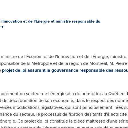
l'Innovation et de l'Énergie et ministre responsable du
ministre de l'Économie, de l'Innovation et de l'Énergie, minist
ponsable de la Métropole et de la région de Montréal, M. Pierre
e
projet de loi assurant la gouvernance responsable des resso
ncadrement du secteur de l'énergie afin de permettre au Québec de
et de décarbonation de son économie, dans le respect des norme
iverses modifications législatives, qui sont principalement liées a
ance du secteur, le processus de fixation des tarifs d'électricité 
 énergie. Ce projet de loi constitue la pièce maîtresse d'une sér
 à faire du secteur de l'énergie propre un moteur de développ