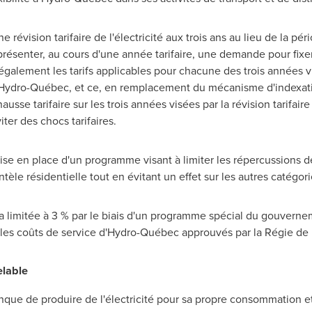
e révision tarifaire de l'électricité aux trois ans au lieu de la pé
ésenter, au cours d'une année tarifaire, une demande pour fixer 
 également les tarifs applicables pour chacune des trois années vi
Hydro-Québec, et ce, en remplacement du mécanisme d'indexatio
sse tarifaire sur les trois années visées par la révision tarifaire 
ter des chocs tarifaires.
 mise en place d'un programme visant à limiter les répercussions d
ientèle résidentielle tout en évitant un effet sur les autres caté
era limitée à 3 % par le biais d'un programme spécial du gouverne
 les coûts de service d'Hydro-Québec approuvés par la Régie de l
elable
que de produire de l'électricité pour sa propre consommation et d