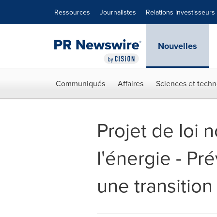
Déclaration d'accessibilité
Sauter la navigation
Ressources
Journalistes
Relations investisseurs
Nouvelles
Communiqués
Affaires
Sciences et techn
Projet de loi 
l'énergie - Pr
une transitio