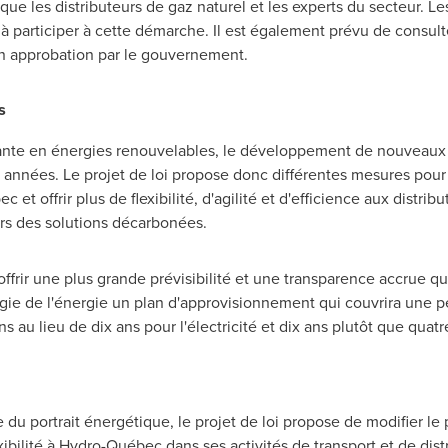
 que les distributeurs de gaz naturel et les experts du secteur. 
 à participer à cette démarche. Il est également prévu de consult
on approbation par le gouvernement.
s
ante en énergies renouvelables, le développement de nouveaux
 années. Le projet de loi propose donc différentes mesures pour 
 offrir plus de flexibilité, d'agilité et d'efficience aux distrib
ers des solutions décarbonées.
t offrir une plus grande prévisibilité et une transparence accrue
gie de l'énergie un plan d'approvisionnement qui couvrira une p
s au lieu de dix ans pour l'électricité et dix ans plutôt que quatr
du portrait énergétique, le projet de loi propose de modifier le p
lexibilité à Hydro-Québec dans ses activités de transport et de distr