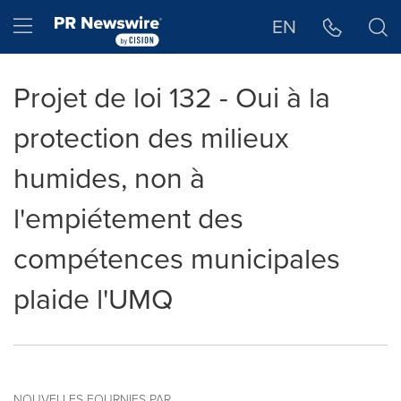
Déclaration d'accessibilité
Sauter la navigation
Hamburger menu
EN
Projet de loi 132 - Oui à la
protection des milieux
humides, non à
l'empiétement des
compétences municipales
plaide l'UMQ
NOUVELLES FOURNIES PAR