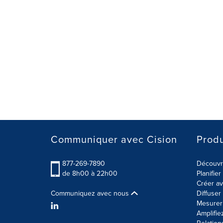
Communiquer avec Cision
Produ
877-269-7890
Découvre
de 8h00 à 22h00
Planifie
Créer av
Communiquez avec nous
Diffuse
Mesurer 
Amplifie