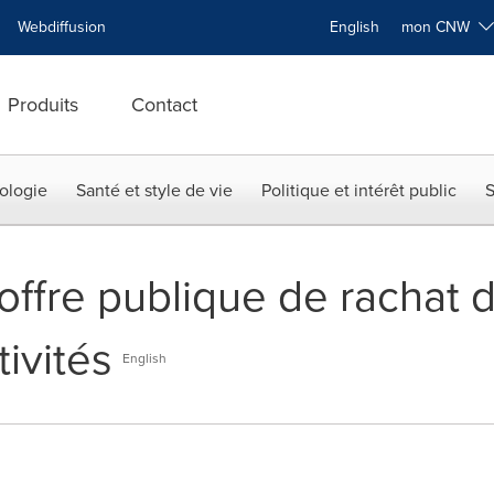
Webdiffusion
English
mon CNW
Produits
Contact
ologie
Santé et style de vie
Politique et intérêt public
S
ffre publique de rachat d
ivités
English