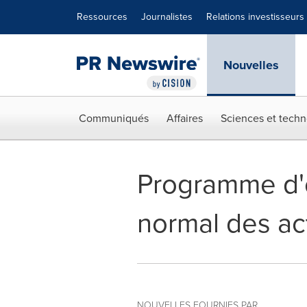
Déclaration d'accessibilité
Sauter la navigation
Ressources
Journalistes
Relations investisseurs
Nouvelles
Communiqués
Affaires
Sciences et techn
Programme d'o
normal des act
NOUVELLES FOURNIES PAR