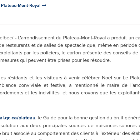
u Plateau-Mont-Royal
bec/ - L'arrondissement du Plateau-Mont-Royal a produit un car
 de restaurants et de salles de spectacle que, même en période d
xploitants par les policiers, le carton présente des conseils d
s mesures qui peuvent être prises pour les résoudre.
les résidants et les visiteurs à venir célébrer Noël sur Le Plat
iance conviviale et festive, a mentionné le maire de l'ar
ordements et les incivilités, et nous croyons que les exploitan
al.qc.ca/plateau
, le Guide pour la bonne gestion du bruit généré 
 solution aux deux principales sources de nuisances sonores 
e bruit associé au comportement des clients à l'extérieur des éta