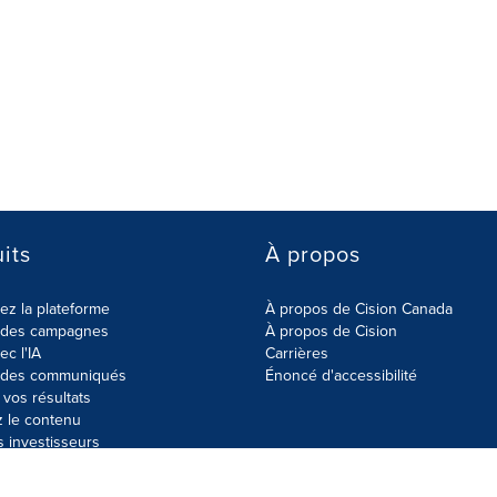
its
À propos
z la plateforme
À propos de Cision Canada
r des campagnes
À propos de Cision
ec l'IA
Carrières
r des communiqués
Énoncé d'accessibilité
vos résultats
z le contenu
s investisseurs