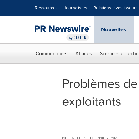
Déclaration d'accessibilité
Sauter la navigation
Ressources
Journalistes
Relations investisseurs
Nouvelles
Communiqués
Affaires
Sciences et techn
Problèmes de 
exploitants
NOUVELLES FOURNIES PAR