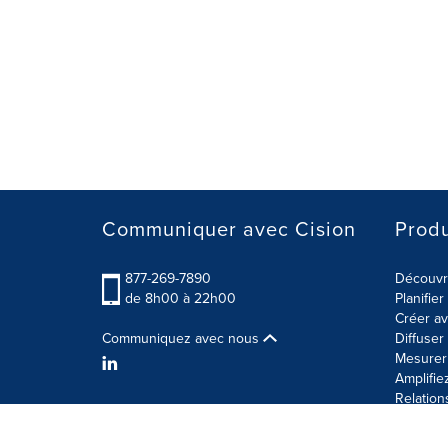
Communiquer avec Cision
Produ
877-269-7890
Découvre
de 8h00 à 22h00
Planifie
Créer av
Communiquez avec nous
Diffuse
Mesurer 
Amplifie
Relation