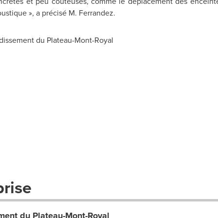
oncrètes et peu coûteuses, comme le déplacement des enceintes 
oustique », a précisé M. Ferrandez.
ndissement du Plateau-Mont-Royal
prise
ement du Plateau-Mont-Royal