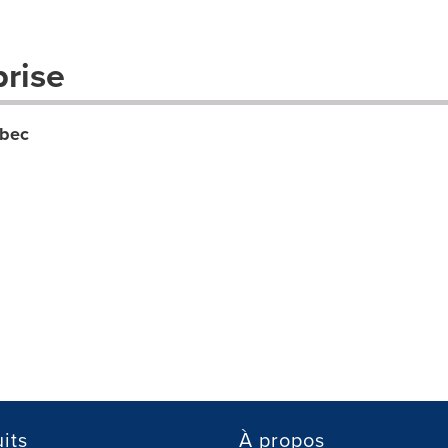
prise
ébec
its
À propos