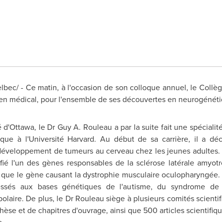
ec/ - Ce matin, à l'occasion de son colloque annuel, le Collè
ien médical, pour l'ensemble de ses découvertes en neurogénéti
 d'
Ottawa
, le Dr
Guy A. Rouleau
a par la suite fait une spécialit
que à l'Université
Harvard
. Au début de sa carrière, il a dé
 développement de tumeurs au cerveau chez les jeunes adultes
ntifié l'un des gènes responsables de la sclérose latérale am
ue le gène causant la dystrophie musculaire oculopharyngée. A
ssés aux bases génétiques de l'autisme, du syndrome de la
olaire. De plus, le Dr Rouleau siège à plusieurs comités scientif
thèse et de chapitres d'ouvrage, ainsi que 500 articles scientifi