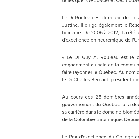
telles que
The Lancet
et
Cell natur
Le Dr Rouleau est directeur de l'In
Justine. Il dirige également le R
humaine. De 2006 à 2012, il a été l
d'excellence en neuromique de l'U
« Le Dr
Guy A. Rouleau
est le c
engagement au sein de la communaut
faire rayonner le Québec. Au nom du 
le Dr
Charles Bernard
, président-d
Au cours des 25 dernières année
gouvernement du Québec lui a dé
sa carrière dans le domaine biomédic
de la Colombie-Britannique. Depuis 
Le Prix d'excellence du Collège 