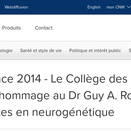
Webdiffusion
English
mon CNW
Produits
Contact
ologie
Santé et style de vie
Politique et intérêt public
S
ence 2014 - Le Collège de
hommage au Dr Guy A. Ro
tes en neurogénétique