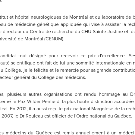
e
.
stitut et hôpital neurologiques de Montréal et du laboratoire de
éseau de médecine génétique appliquée qui vise à assister la r
e directeur du Centre de recherche du CHU Sainte-Justine et, dep
niversité de Montréal (CENUM).
andidat tout désigné pour recevoir ce prix d'excellence. S
é scientifique ont fait de lui une sommité internationale en 
Collège, je le félicite et le remercie pour sa grande contributi
irecteur général du Collège des médecins.
s, plusieurs autres organisations ont rendu hommage au 
cerné le
Prix Wilder-Penfield
, la plus haute distinction accordé
al. En 2012, il a aussi reçu le prix national Margolese de la rec
2007, le Dr Rouleau est officier de l'Ordre national du Québec.
des médecins du Québec est remis annuellement à un médecin q