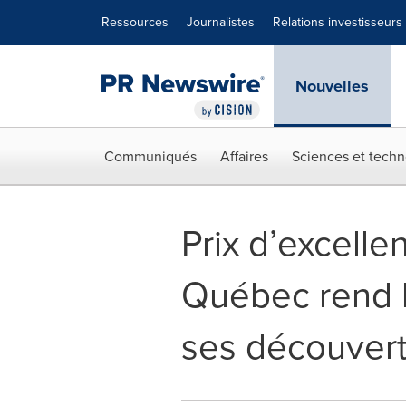
Déclaration d'accessibilité
Sauter la navigation
Ressources
Journalistes
Relations investisseurs
Nouvelles
Communiqués
Affaires
Sciences et techn
Prix d’excell
Québec rend 
ses découver