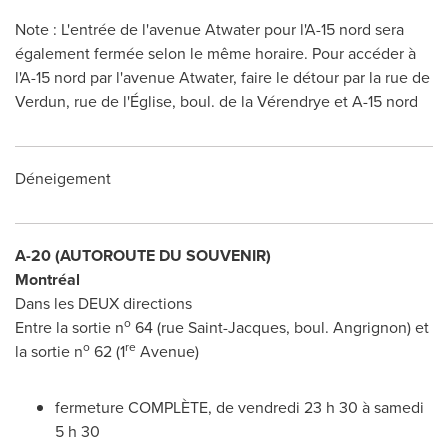
Note : L'entrée de l'avenue
Atwater
pour l'A-15 nord sera
également fermée selon le même horaire. Pour accéder à
l'A-15 nord par l'avenue
Atwater
, faire le détour par la rue de
Verdun
, rue de l'Église, boul. de la Vérendrye et A-15 nord
Déneigement
A-20 (AUTOROUTE DU SOUVENIR)
Montréal
Dans les DEUX directions
o
Entre la sortie n
64 (rue
Saint-Jacques
, boul. Angrignon) et
o
re
la sortie n
62 (1
Avenue)
fermeture COMPLÈTE, de vendredi 23 h 30 à samedi
5 h 30