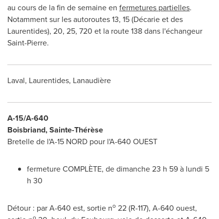
au cours de la fin de semaine en
fermetures partielles
.
Notamment sur les autoroutes 13, 15 (Décarie et des
Laurentides), 20, 25,
720 et
la route 138 dans l'échangeur
Saint-Pierre
.
Laval
, Laurentides, Lanaudière
A-15/A-640
Boisbriand
, Sainte-Thérèse
Bretelle de l'A-15 NORD pour l'A-640 OUEST
fermeture COMPLÈTE, de dimanche 23 h 59 à lundi 5
h 30
o
Détour : par A-640 est, sortie n
22 (R-117), A-640 ouest,
o