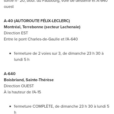
sortie n
20, boul. du Faubourg, voie de desserte et A-640
ouest
A-40 (AUTOROUTE FÉLIX-LECLERC)
Montréal,
Terrebonne
(secteur
Lachenaie
)
Direction EST
Entre le pont Charles-de-Gaulle et l'A-640
fermeture de 2 voies sur 3, de dimanche 23 h 30 à
lundi 5 h
A-640
Boisbriand
, Sainte-Thérèse
Direction OUEST
À la hauteur de l'A-15
fermeture COMPLÈTE, de dimanche 23 h 30 à lundi 5
h